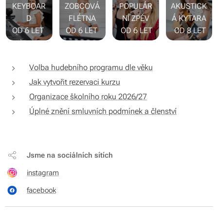
KEYBOAR
ZOBCOVÁ
POPULÁR
AKUSTICK
D
FLÉTNA
NÍ ZPĚV
Á KYTARA
OD 6 LET
OD 6 LET
OD 6 LET
OD 8 LET
Volba hudebního programu dle věku
Jak vytvořit rezervaci kurzu
Organizace školního roku 2026/27
Úplné znění smluvních podmínek a členství
Jsme na sociálních sítích
instagram
facebook