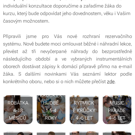
individuální konzultace doporučíme a zařadíme žáka do
kurzu, který bude odpovídat jeho dovednostem, věku i Vašim
časovým možnostem.
Připravili jsme pro Vás nové rozhraní rezervačního
systému. Nově budete moci omlouvat běžné i náhradní lekce,
převést až tři nevyčerpané náhrady do bezprostředně
následujícího období a ve vybraných instrumentálních
oborech dostávat zápisy k domácí přípravě přímo na e-mail
žáka. S dalšími novinkami Vás seznámí lektor podle
konkrétního oboru, nebo si o nich můžete přečíst
zde
.
PRVNÍ
KRŮČKY K
ROBÁTKA
HUDBĚ
RYTMICK
MUSIC
4-18
1,5-4
É KRŮČKY
PARADE
MĚSÍCŮ
ROKY
4–6 LET
4–6 LET