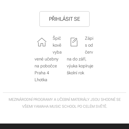
PŘIHLÁSIT SE
Špič
Zápi
kově
s od
vyba
červ
vené učebny
na do září,
na pobočce
výuka kopíruje
Praha 4
školní rok
Lhotka
MEZINÁRODNÍ PROGRAMY A UČEBNÍ MATERIÁLY JSOU SHODNÉ SE
VŠEMI YAMAHA MUSIC SCHOOL PO CELÉM SVĚTĚ.