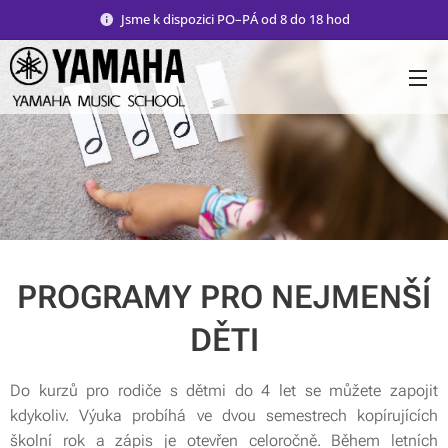
Jsme k dispozici PO–PÁ od 8 do 18 hod
PROGRAMY PRO NEJMENŠÍ
DĚTI
Do kurzů pro rodiče s dětmi do 4 let se můžete zapojit
kdykoliv. Výuka probíhá ve dvou semestrech kopírujících
školní rok a zápis je otevřen celoročně. Během letních