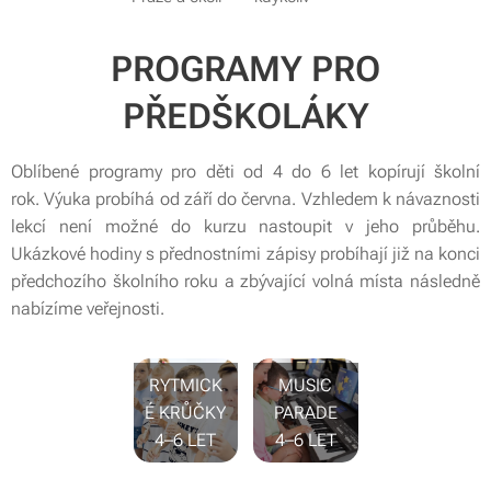
PROGRAMY PRO
PŘEDŠKOLÁKY
Oblíbené programy pro děti od 4 do 6 let kopírují školní
rok. Výuka probíhá od září do června. Vzhledem k návaznosti
lekcí není možné do kurzu nastoupit v jeho průběhu.
Ukázkové hodiny s přednostními zápisy probíhají již na konci
předchozího školního roku a zbývající volná místa následně
nabízíme veřejnosti.
RYTMICK
MUSIC
É KRŮČKY
PARADE
4–6 LET
4–6 LET