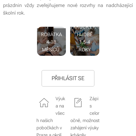
prázdnin vždy zveřejňujeme nové rozvrhy na nadcházející
školní rok.
PRVNÍ
KRŮČKY K
ROBÁTKA
HUDBĚ
4-18
1,5-4
MĚSÍCŮ
ROKY
PŘIHLÁSIT SE
Výuk
Zápi
a na
s
všec
celor
h našich
očně, možnost
pobočkách v
zahájení výuky
Praze a okolí
kdykoliv