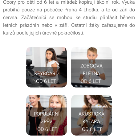
Obory pro děti od 6 let a mládež kopírují školní rok. Výuka
probíhá pouze na pobočce Praha 4 Lhotka, a to od září do
června. Začátečníci se mohou ke studiu přihlásit během
letních prázdnin nebo v září. Ostatní žáky zařazujeme do
kurzů podle jejich úrovně pokročilosti.
ZOBCOVÁ
KEYBOARD
FLÉTNA
OD 6 LET
OD 6 LET
POPULÁRNÍ
AKUSTICKÁ
ZPĚV
KYTARA
OD 6 LET
OD 8 LET