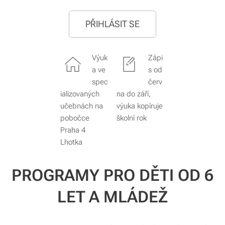
PŘIHLÁSIT SE
Výuk
Zápi
a ve
s od
spec
červ
ializovaných
na do září,
učebnách na
výuka kopíruje
pobočce
školní rok
Praha 4
Lhotka
PROGRAMY PRO DĚTI OD 6
LET A MLÁDEŽ