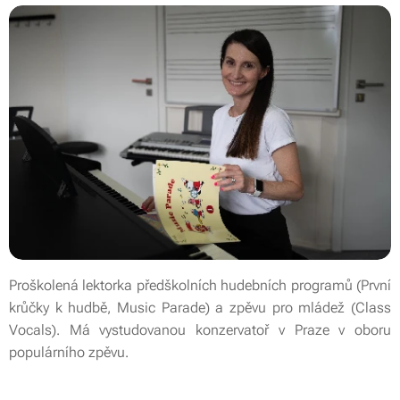
Proškolená lektorka předškolních hudebních programů (První
krůčky k hudbě, Music Parade) a zpěvu pro mládež (Class
Vocals). Má vystudovanou konzervatoř v Praze v oboru
populárního zpěvu.