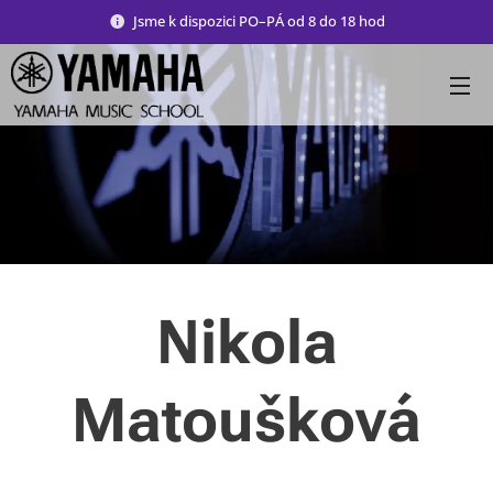
Jsme k dispozici PO–PÁ od 8 do 18 hod
Nikola
Matoušková